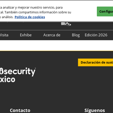
a analizar y mejorar nuestro servicio, para
Configu
igital. También compartimos información sobre su
unio, 2027
 análisis.
Política de cookies
mex (única sede)
Espa
Engli
Visita
Exhibe
Acerca de
Blog
Edición 2026
King
Citas de negocio
Quiero ser expositor​
Asociaciones y aliados
Directorio 
Registra tu interés
Productos digitales
I&D Nuestras acciones
Conferenci
Soy expositor
Seguridad y bienestar
Eventos Esp
Declaración de sus
Prensa
Contacto
Síguenos