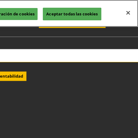
ración de cookies
Aceptar todas las cookies
Español
QUIERO SER EXPOSITOR
ñol
sh (United
dom)
de Expositores
as 2026
eciales 2026
tentabilidad